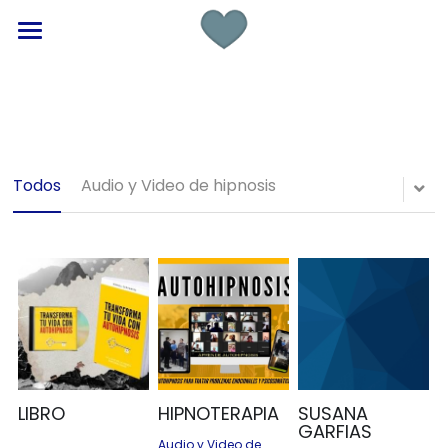
×
CATEGORÍAS DE BLOG
INICIO
Todas las Categorías
EMPRESA
Todos
Audio y Video de hipnosis
PROFESIONALES
TERAPIA
CIUDADES
DIRECTORIO
PREGUNTAS
LIBRO
HIPNOTERAPIA
SUSANA
CONTACTO
GARFIAS
Audio y Video de