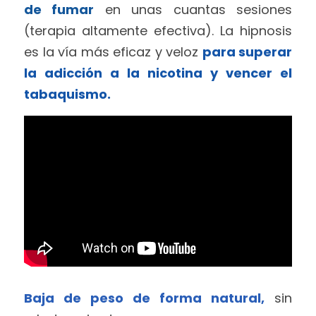
de fumar
 en unas cuantas sesiones 
(terapia altamente efectiva). La hipnosis 
es la vía más eficaz y veloz 
para superar 
la adicción a la nicotina y vencer el 
tabaquismo.
Baja de peso de forma natural,
 sin 